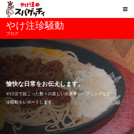
やけ注珍騒動
ブログ
愉快な日常をお伝えします。
やけ注で起こった数々の楽しい出来事やハプニングなど
珍騒動をレポートします。